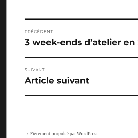
Navigation
PRÉCÉDENT
de
3 week-ends d’atelier en
Article
précédent :
l’article
SUIVANT
Article suivant
Article
suivant :
Fièrement propulsé par WordPress