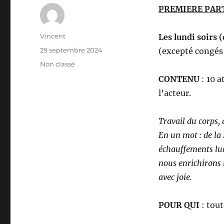
PREMIERE PART
Auteur
Vincent
Les lundi soirs
Publié
29 septembre 2024
(excepté congés 
le
Catégories
Non classé
CONTENU
: 10 a
l’acteur.
Travail du corps, 
En un mot : de la
échauffements lud
nous enrichirons 
avec joie.
POUR QUI
: tout