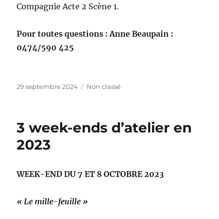
Compagnie Acte 2 Scène 1.
Pour toutes questions : Anne Beaupain :
0474/590 425
Publié
Catégories
29 septembre 2024
Non classé
le
3 week-ends d’atelier en
2023
WEEK-END DU 7 ET 8 OCTOBRE 2023
« Le mille-feuille »