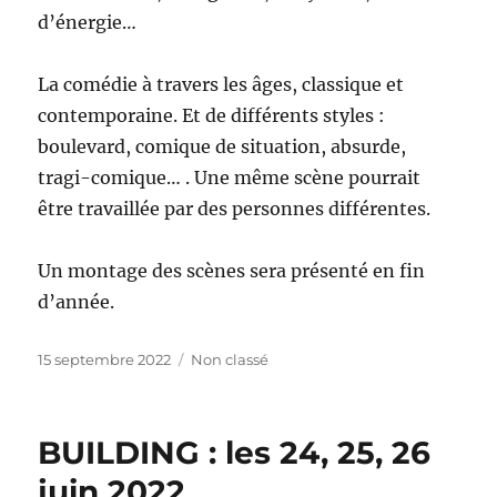
d’énergie…
La comédie à travers les âges, classique et
contemporaine. Et de différents styles :
boulevard, comique de situation, absurde,
tragi-comique… . Une même scène pourrait
être travaillée par des personnes différentes.
Un montage des scènes sera présenté en fin
d’année.
Publié
Catégories
15 septembre 2022
Non classé
le
BUILDING : les 24, 25, 26
juin 2022