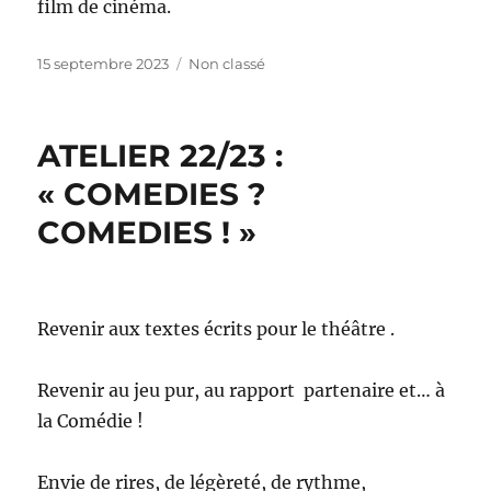
film de cinéma.
Publié
Catégories
15 septembre 2023
Non classé
le
ATELIER 22/23 :
« COMEDIES ?
COMEDIES ! »
Revenir aux textes écrits pour le théâtre .
Revenir au jeu pur, au rapport partenaire et… à
la Comédie !
Envie de rires, de légèreté, de rythme,